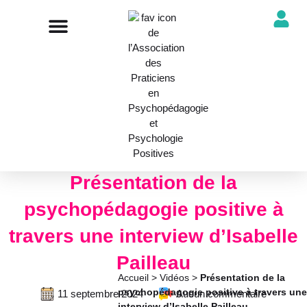
NOTRE ASSOCIATION
ANNUAIRE DES PROFESSIONNELS
DÉCOUVRIR NOS PROFESSIONS
Présentation de la
psychopédagogie positive à
travers une interview d’Isabelle
Pailleau
Accueil
>
Vidéos
>
Présentation de la
psychopédagogie positive à travers une
11 septembre 2024
Aucun commentaire
interview d’Isabelle Pailleau