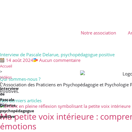
Notre association
A
Interview de Pascale Delarue, psychopédagogue positive
14 août 2024
Aucun commentaire
Accueil
>
Vidéos
Qui sommes-nous ?
>
L’Association des Praticiens en Psychopédagogie et Psychologie P
Interview
Positives.
de
Pascale
Nos derniers articles
Delarue,
psychopédagogue
Ma petite voix intérieure : compr
positive
émotions