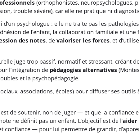
rofessionnels
(orthophonistes, neuropsychologues, psy
ion, trouble sévère), car elle ne pratique ni diagnosti
ui d’un psychologue : elle ne traite pas les pathologie
hésion de l’enfant, la collaboration familiale et un
ession des notes
, de
valoriser les forces
, et d’utili
qu’elle juge trop passif, normatif et stressant, créant 
our l’intégration de
pédagogies alternatives
(Montes
troubles et la psychopédagogie.
s sociaux, associations, écoles) pour diffuser ses outi
e est de soutenir, non de juger — et que la confiance e
note ne définit pas un enfant. L’objectif est de l’
aider
et confiance — pour lui permettre de grandir, d’appren