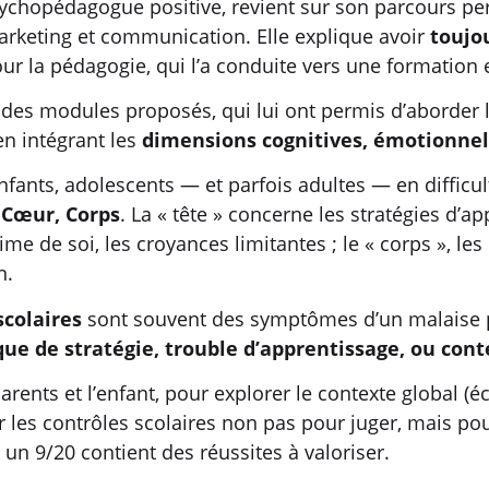
sychopédagogue positive, revient sur son parcours pe
rketing et communication. Elle explique avoir
toujo
ur la pédagogie, qui l’a conduite vers une formation
e des modules proposés, qui lui ont permis d’aborder
en intégrant les
dimensions cognitives, émotionne
nfants, adolescents — et parfois adultes — en difficu
 Cœur, Corps
. La « tête » concerne les stratégies d’a
stime de soi, les croyances limitantes ; le « corps », 
n.
scolaires
sont souvent des symptômes d’un malaise plu
ue de stratégie, trouble d’apprentissage, ou cont
rents et l’enfant, pour explorer le contexte global (é
 les contrôles scolaires non pas pour juger, mais pou
un 9/20 contient des réussites à valoriser.