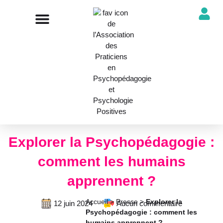
NOTRE ASSOCIATION
ANNUAIRE DES PROFESSIONNELS
DÉCOUVRIR NOS PROFESSIONS
Explorer la Psychopédagogie :
comment les humains
apprennent ?
Accueil
>
Presse
>
Explorer la
12 juin 2024
Aucun commentaire
Psychopédagogie : comment les
humains apprennent ?