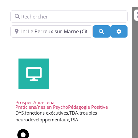
Rechercher
Près de
Search
Advance
Prosper Ania-Lena
Praticiens/nes en PsychoPédagogie Positive
DYS,fonctions exécutives,TDA,troubles
neurodéveloppementaux,TSA