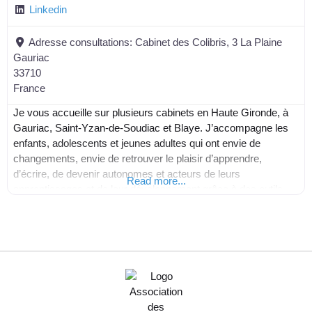
Linkedin
Adresse consultations:
Cabinet des Colibris, 3 La Plaine
Gauriac
33710
France
Je vous accueille sur plusieurs cabinets en Haute Gironde, à
Gauriac, Saint-Yzan-de-Soudiac et Blaye. J’accompagne les
enfants, adolescents et jeunes adultes qui ont envie de
changements, envie de retrouver le plaisir d’apprendre,
d’écrire, de devenir autonomes et acteurs de leurs
Read more...
apprentissages et de leur développement grâce à des outils
ludiques, innovants et efficaces basés entre autre sur les
neurosciences. Le