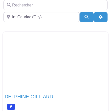
Rechercher
Près de
Search
Adva
DELPHINE GILLIARD