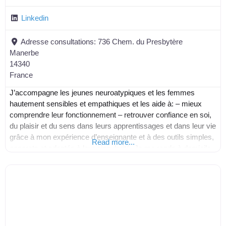
Linkedin
Adresse consultations:
736 Chem. du Presbytère
Manerbe
14340
France
J’accompagne les jeunes neuroatypiques et les femmes
hautement sensibles et empathiques et les aide à: – mieux
comprendre leur fonctionnement – retrouver confiance en soi,
du plaisir et du sens dans leurs apprentissages et dans leur vie
grâce à mon expérience d’enseignante et à des outils simples,
Read more...
concrets et adaptés à leur singularité. Je me rends à domicile
ou propose