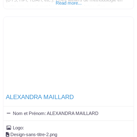
Read more...
petits groupes durant les vacances scolaires. Ces
accompagnements, qu’ils soient individuels ou en groupe,
visent à aider
ALEXANDRA MAILLARD
Nom et Prénom:
ALEXANDRA MAILLARD
Logo:
Design-sans-titre-2.png