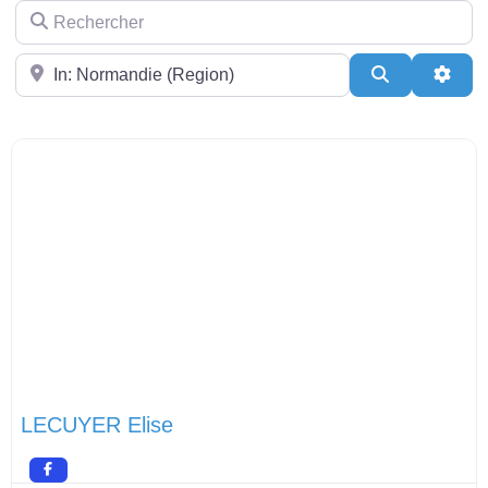
Rechercher
Près de
Search
Adva
LECUYER Elise