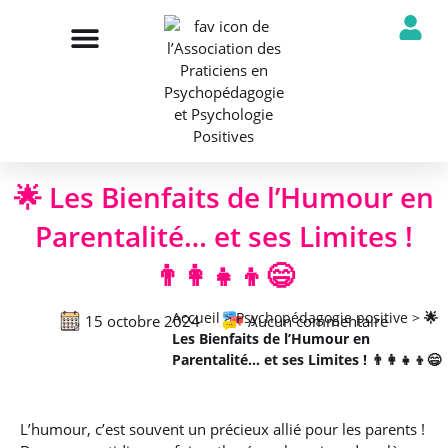
NOTRE ASSOCIATION
ANNUAIRE DES PROFESSIONNELS
DÉCOUVRIR NOS PROFESSIONS
🌟 Les Bienfaits de l’Humour en
Parentalité… et ses Limites !
👨‍👩‍👧‍👦😄
Accueil
>
Psychopédagogie positive
>
🌟
15 octobre 2024
Aucun commentaire
Les Bienfaits de l’Humour en
Parentalité… et ses Limites ! 👨‍👩‍👧‍👦😄
L’humour, c’est souvent un précieux allié pour les parents !