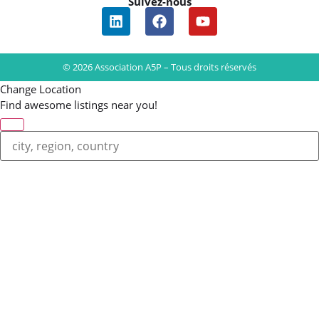
Suivez-nous
© 2026 Association A5P – Tous droits réservés
Change Location
Find awesome listings near you!
Change Location