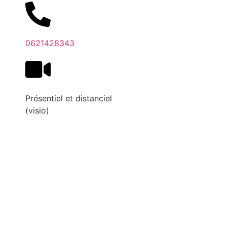
0621428343
Présentiel et distanciel
(visio)
Voir la fiche