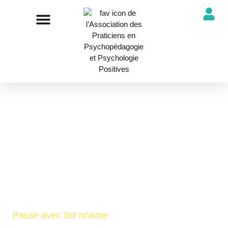
NOTRE ASSOCIATION
ANNUAIRE DES PROFESSIONNELS
DÉCOUVRIR NOS PROFESSIONS
JOURNAUD CÉLINE
Pause avec Soi m'aime
Praticiens/nes en PsychoPédagogie Positive