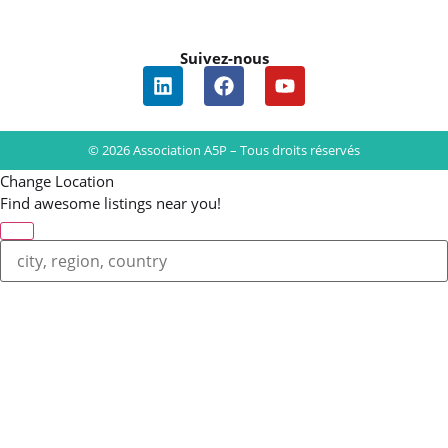
Suivez-nous
© 2026 Association A5P – Tous droits réservés
Change Location
Find awesome listings near you!
Change Location