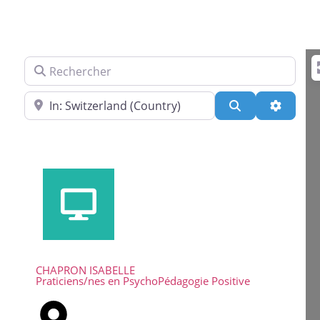
Rechercher
Près de
Search
Advance
CHAPRON ISABELLE
Praticiens/nes en PsychoPédagogie Positive