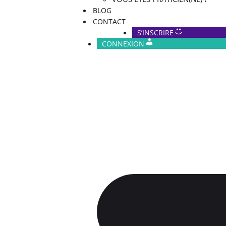
BLOG
CONTACT
S’INSCRIRE
LISTE DES PRATICIENS(NES)
CONNEXION
DÉROULEMENT DES SÉANCES
FAQ
VOUS ÊTES PRATICIEN(NE) ?
BLOG
CONTACT
S’INSCRIRE
CONNEXION