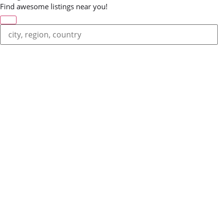
Find awesome listings near you!
Change Location