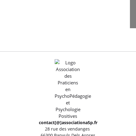
contact[@]associationa5p.fr
28 rue des vendanges
66300 Banyuls Dels Aspres