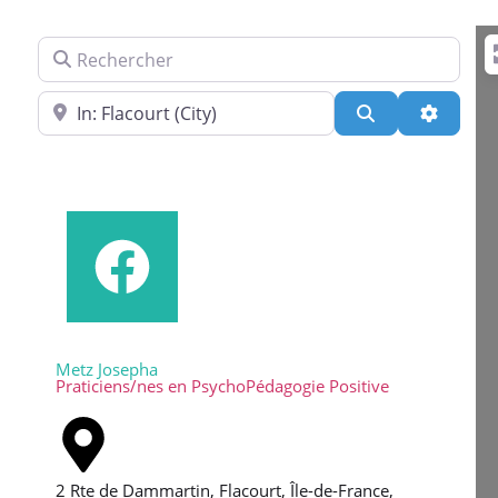
Rechercher
Près de
Search
Advance
Metz Josepha
Praticiens/nes en PsychoPédagogie Positive
2 Rte de Dammartin, Flacourt, Île-de-France,