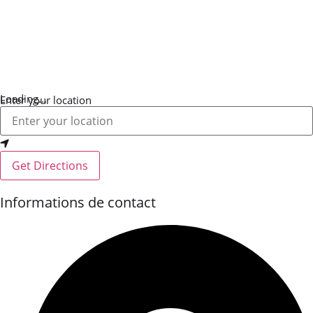
Loading...
Enter your location
Get Directions
Informations de contact