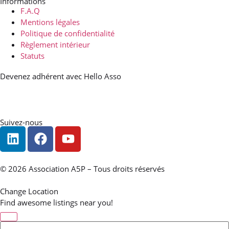
Informations
F.A.Q
Mentions légales
Politique de confidentialité
Règlement intérieur
Statuts
Devenez adhérent avec Hello Asso
Suivez-nous
© 2026 Association A5P – Tous droits réservés
Change Location
Find awesome listings near you!
Change Location