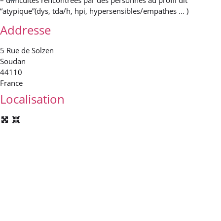
– difficultés rencontrées par des personnes au profil dit
“atypique”(dys, tda/h, hpi, hypersensibles/empathes … )
Addresse
5 Rue de Solzen
Soudan
44110
France
Localisation