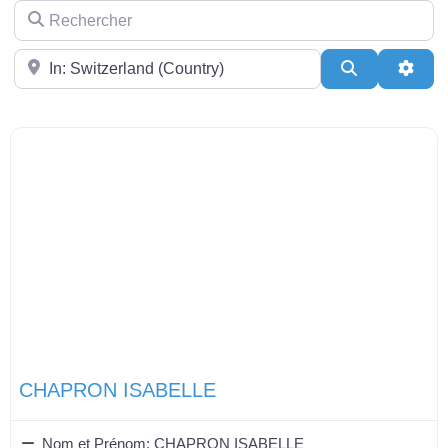
Rechercher
Près de
Search
Adva
CHAPRON ISABELLE
Nom et Prénom:
CHAPRON ISABELLE