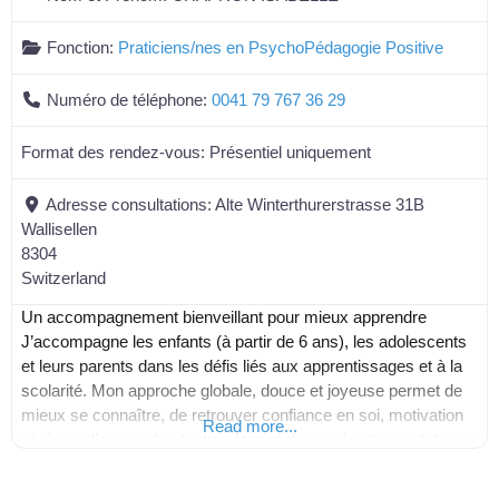
Fonction:
Praticiens/nes en PsychoPédagogie Positive
Numéro de téléphone:
0041 79 767 36 29
Format des rendez-vous:
Présentiel uniquement
Adresse consultations:
Alte Winterthurerstrasse 31B
Wallisellen
8304
Switzerland
Un accompagnement bienveillant pour mieux apprendre
J’accompagne les enfants (à partir de 6 ans), les adolescents
et leurs parents dans les défis liés aux apprentissages et à la
scolarité. Mon approche globale, douce et joyeuse permet de
mieux se connaître, de retrouver confiance en soi, motivation
Read more...
et plaisir d’apprendre, tout en faisant de ses émotions et de son
corps des