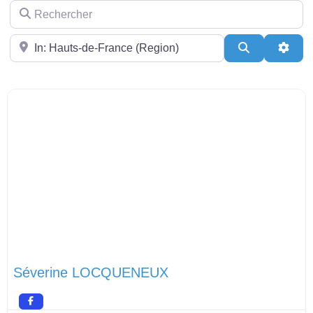
Rechercher
Près de
Search
Adva
Séverine LOCQUENEUX