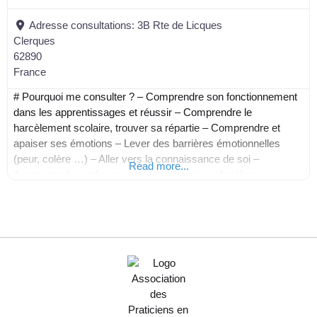
Adresse consultations:
3B Rte de Licques
Clerques
62890
France
# Pourquoi me consulter ? – Comprendre son fonctionnement
dans les apprentissages et réussir – Comprendre le
harcèlement scolaire, trouver sa répartie – Comprendre et
apaiser ses émotions – Lever des barrières émotionnelles
(peur, colère …) – Aller vers la connaissance de soi –
Read more...
Augmenter la confiance et estime de soi – « Améliorer » sa
posture de parent et d’être humain