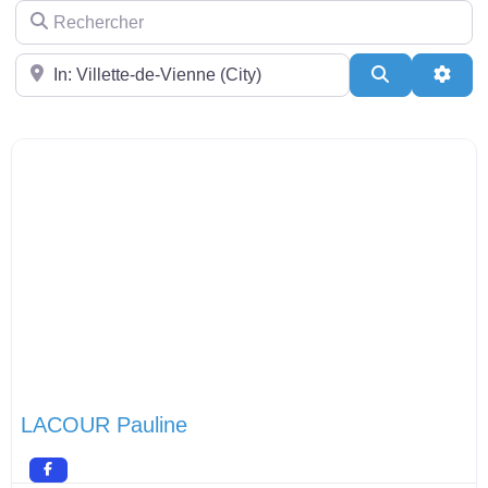
Rechercher
Près de
Search
Adva
LACOUR Pauline