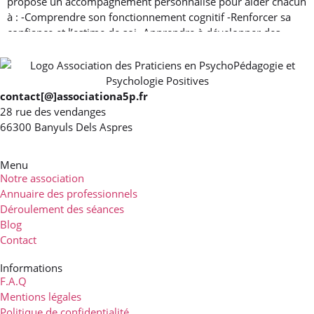
propose un accompagnement personnalisé pour aider chacun
à : -Comprendre son fonctionnement cognitif -Renforcer sa
confiance et l’estime de soi -Apprendre à développer des
stratégies pour apprendre -Progresser à son rythme dans un
cadre rassurant Public accueilli :
Read more...
contact[@]associationa5p.fr
28 rue des vendanges
66300 Banyuls Dels Aspres
Menu
Notre association
Annuaire des professionnels
Déroulement des séances
Blog
Contact
Informations
F.A.Q
Mentions légales
Politique de confidentialité