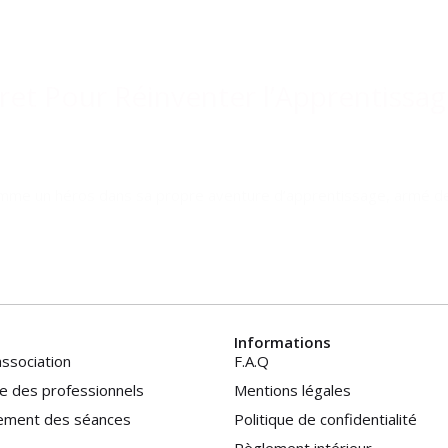
ret Pour Réinventer l’Apprentissag
mme un héros dans sa propre aventure d’apprentissage, armé de c
Informations
ssociation
F.A.Q
e des professionnels
Mentions légales
ement des séances
Politique de confidentialité