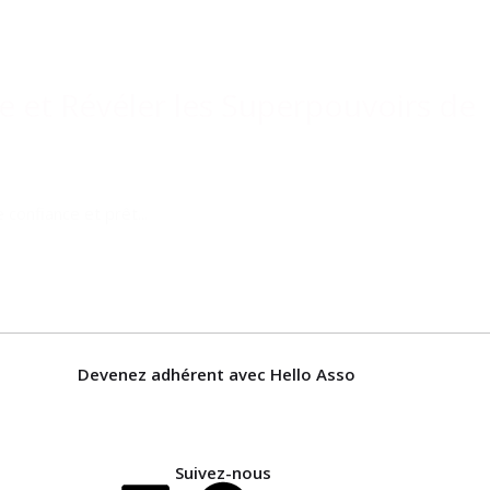
e et Révéler les Superpouvoirs de
onfiance et prêt...
Devenez adhérent avec Hello Asso
Suivez-nous