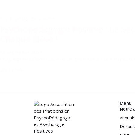
Psychopédagogie positive
Psychopédagogie Positive : Le Sec
Chaque Élève !
10 septembre 2024
Imaginez une salle de classe où chaque enfant se sent un peu co
Lire l'article
Menu
Notre a
Annuair
Déroul